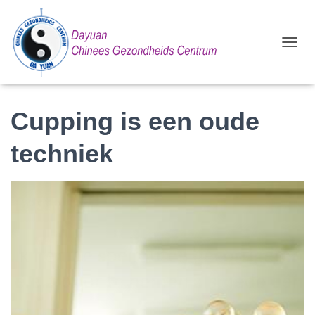
T
O
G
G
L
Cupping is een oude
E
N
techniek
A
V
I
G
A
T
I
E